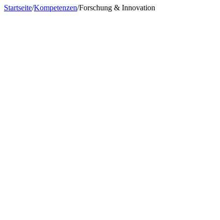
Startseite
/
Kompetenzen
/
Forschung & Innovation
Düsseldorf
+49 (0) 211 44991-0
Kaiserslautern · Karlsruhe · Darmstadt
+49 (0) 631 20580-0
Osnabrück