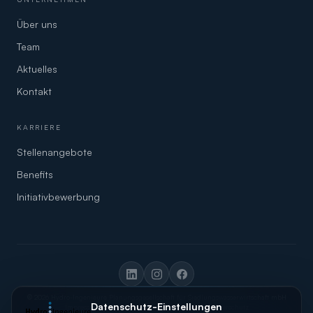
Über uns
Team
Aktuelles
Kontakt
KARRIERE
Stellenangebote
Benefits
Initiativbewerbung
© 2026 Hydro-Ingenieure Planungsgesellschaft für Siedlungswasserwirtschaft mbH
Datenschutz-Einstellungen
Impressum
Datenschutz
Barrierefreiheit
Hinweisgeberschutz