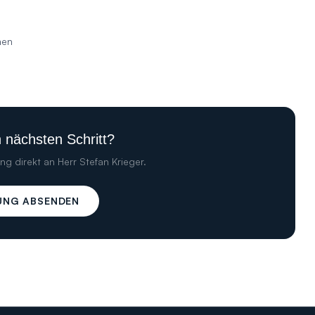
men
n nächsten Schritt?
ng direkt an
Herr Stefan Krieger
.
UNG ABSENDEN