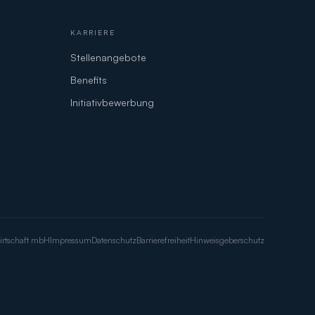
KARRIERE
Stellenangebote
Benefits
Initiativbewerbung
irtschaft mbH
Impressum
Datenschutz
Barrierefreiheit
Hinweisgeberschutz