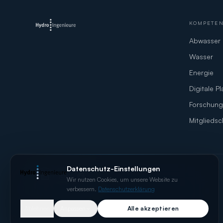
KOMPETE
Abwasser
Wasser
Energie
Digitale P
Forschung
Mitgliedsc
Datenschutz-Einstellungen
Wir nutzen Cookies, um unsere Website zu
verbessern.
Datenschutzerklärung
Ablehnen
Anpassen
Alle akzeptieren