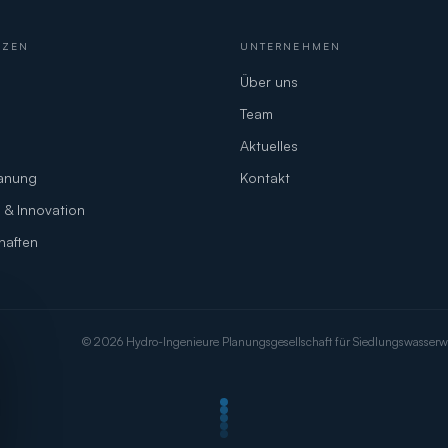
NZEN
UNTERNEHMEN
Über uns
Team
Aktuelles
lanung
Kontakt
 & Innovation
haften
© 2026 Hydro-Ingenieure Planungsgesellschaft für Siedlungswasserw