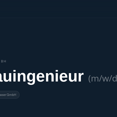
MBH
uingenieur
(m/w/d
Wasser GmbH