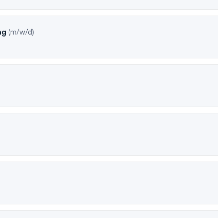
ng
(m/w/d)
)