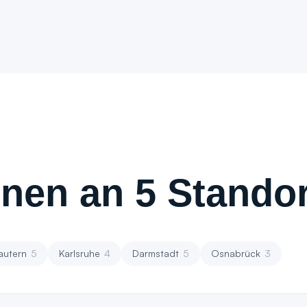
nen an 5 Standor
autern
5
Karlsruhe
4
Darmstadt
5
Osnabrück
3