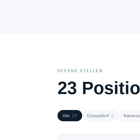
OFFENE STELLEN
23
Positio
Alle
23
Düsseldorf
6
Kaisersl