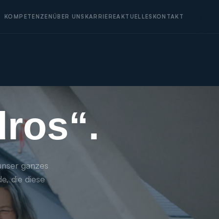
KOMPETENZEN
ÜBER UNS
KARRIERE
AKTUELLES
KONTAKT
dros“.
unser ganzes
e, die diese